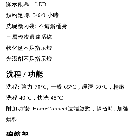
顯示銀幕：LED
預約定時: 3/6/9 小時
洗碗機內裝: 不鏽鋼桶身
三層殘渣過濾系統
軟化鹽不足指示燈
光潔劑不足指示燈
洗程 / 功能
洗程: 強力 70°C, 一般 65°C , 經濟 50°C , 精緻
洗程 40°C , 快洗 45°C
附加功能: HomeConnect遠端啟動 , 超省時, 加強
烘乾
碗籃架